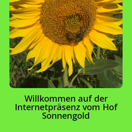
Willkommen auf der
Internetpräsenz vom Hof
Sonnengold