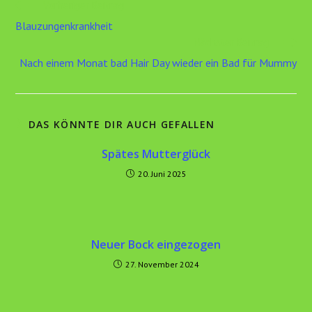
Weitere
Vorheriger Beitrag
Artikel
Blauzungenkrankheit
ansehen
Nächster Beitrag
Nach einem Monat bad Hair Day wieder ein Bad für Mummy
DAS KÖNNTE DIR AUCH GEFALLEN
Spätes Mutterglück
20. Juni 2025
Neuer Bock eingezogen
27. November 2024