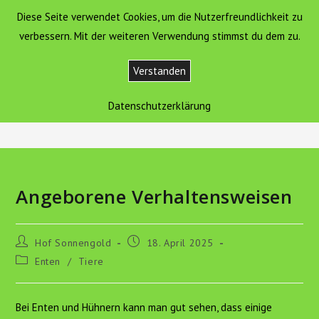
Zum
Diese Seite verwendet Cookies, um die Nutzerfreundlichkeit zu
Hof Sonnengold
MENÜ
Inhalt
verbessern. Mit der weiteren Verwendung stimmst du dem zu.
springen
Verstanden
Blog
Datenschutzerklärung
>
Tiere
>
Angeborene Verhaltensweisen
Angeborene Verhaltensweisen
Beitrags-
Beitrag
Hof Sonnengold
18. April 2025
Autor:
veröffentlicht:
Beitrags-
Enten
/
Tiere
Kategorie:
Bei Enten und Hühnern kann man gut sehen, dass einige