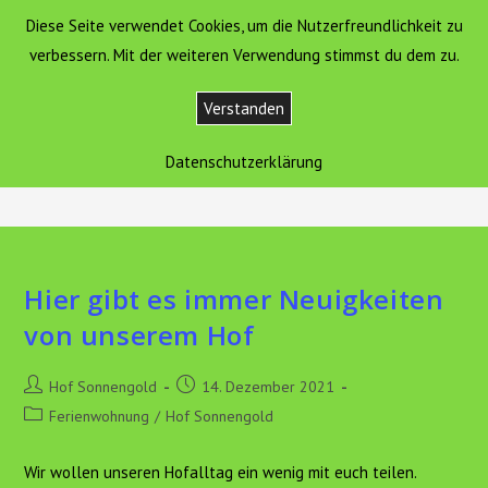
Zum
Diese Seite verwendet Cookies, um die Nutzerfreundlichkeit zu
Hof Sonnengold
MENÜ
Inhalt
verbessern. Mit der weiteren Verwendung stimmst du dem zu.
springen
Verstanden
Ferienwohnung
Datenschutzerklärung
>
Aktuelles
>
Hof Sonnengold
>
Ferienwohnung
Hier gibt es immer Neuigkeiten
von unserem Hof
Beitrags-
Beitrag
Hof Sonnengold
14. Dezember 2021
Autor:
veröffentlicht:
Beitrags-
Ferienwohnung
/
Hof Sonnengold
Kategorie:
Wir wollen unseren Hofalltag ein wenig mit euch teilen.