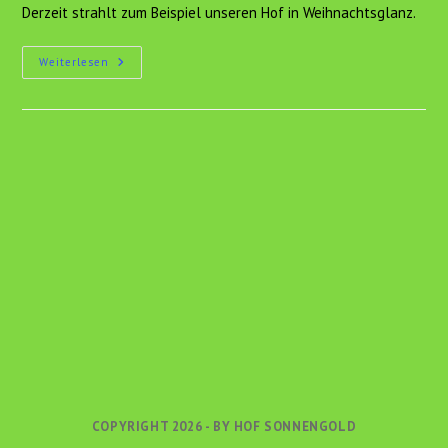
Derzeit strahlt zum Beispiel unseren Hof in Weihnachtsglanz.
Hier
Weiterlesen
Gibt
Es
Immer
Neuigkeiten
Von
Unserem
Hof
COPYRIGHT 2026 - BY HOF SONNENGOLD