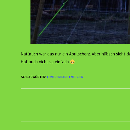
Natürlich war das nur ein Aprilscherz. Aber hübsch sieht
Hof auch nicht so einfach
SCHLAGWÖRTER
:
ERNEUERBARE ENERGIEN
Weitere
Artikel
ansehen