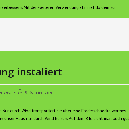
zu verbessern. Mit der weiteren Verwendung stimmst du dem zu.
FERIENWOHNUNG
VEREIN HOF SONNENGOLD E.V.
K
g instaliert
Beitrags-
orized
0 Kommentare
Kommentare:
. Nur durch Wind transportiert sie über eine Förderschnecke warmes
n unser Haus nur durch Wind heizen. Auf dem Bild sieht man auch gu