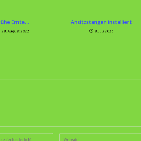
rühe Ernte…
Ansitzstangen installiert
28. August 2022
8. Juli 2023
Gib