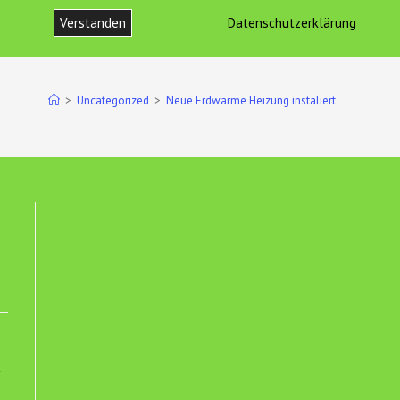
Verstanden
Datenschutzerklärung
ONTAKT
IMPRESSUM UND DATENSCHUTZ
WEBSITE-
SUCHE
>
Uncategorized
>
Neue Erdwärme Heizung instaliert
UMSCHALTEN
t