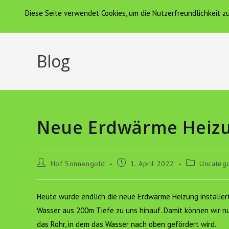
Zum
Diese Seite verwendet Cookies, um die Nutzerfreundlichkeit 
Hof Sonnengold
HOF SONNENGOLD
Inhalt
springen
Blog
Neue Erdwärme Heizun
Beitrags-
Beitrag
Beitrags-
Hof Sonnengold
1. April 2022
Uncateg
Autor:
veröffentlicht:
Kategorie:
Heute wurde endlich die neue Erdwärme Heizung instaliert
Wasser aus 200m Tiefe zu uns hinauf. Damit können wir nu
das Rohr, in dem das Wasser nach oben gefördert wird.