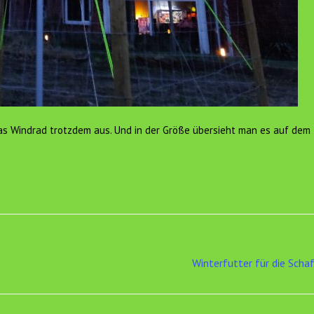
 das Windrad trotzdem aus. Und in der Größe übersieht man es auf dem
Nächster Beitrag
Winterfutter für die Scha