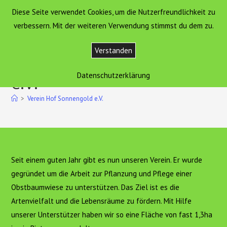
Zum
Diese Seite verwendet Cookies, um die Nutzerfreundlichkeit zu
Hof Sonnengold
MENÜ
Inhalt
verbessern. Mit der weiteren Verwendung stimmst du dem zu.
springen
Verstanden
Verein Hof Sonnengold
Datenschutzerklärung
e.V.
>
Verein Hof Sonnengold e.V.
Seit einem guten Jahr gibt es nun unseren Verein. Er wurde
gegründet um die Arbeit zur Pflanzung und Pflege einer
Obstbaumwiese zu unterstützen. Das Ziel ist es die
Artenvielfalt und die Lebensräume zu fördern. Mit Hilfe
unserer Unterstützer haben wir so eine Fläche von fast 1,3ha