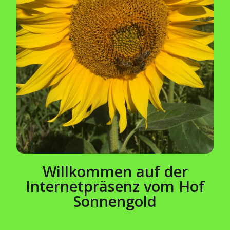
Willkommen auf der
Internetpräsenz vom Hof
Sonnengold