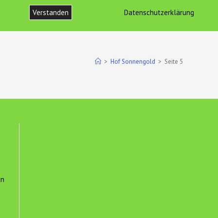
Verstanden
Datenschutzerklärung
ONTAKT
IMPRESSUM UND DATENSCHUTZ
WEBSITE-
SUCHE
>
Hof Sonnengold
>
Seite 5
UMSCHALTEN
un