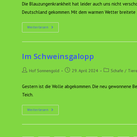
Die Blauzungenkrankheit hat leider auch uns nicht verscho
Deutschland gekommen. Mit dem warmen Wetter breitete 
Blauzungenkrankheit
Weiterlesen
Im Schweinsgalopp
Beitrags-
Beitrag
Beitrags-
Hof Sonnengold
29. April 2024
Schafe
/
Tier
Autor:
veröffentlicht:
Kategorie:
Gestern ist die Wolle abgekommen. Die neu gewonnene Bew
Teich.
Im
Weiterlesen
Schweinsgalopp