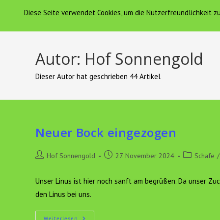
Zum
Diese Seite verwendet Cookies, um die Nutzerfreundlichkeit 
Hof Sonnengold
HOF SONNENGOLD
Inhalt
springen
Autor:
Hof Sonnengold
Dieser Autor hat geschrieben 44 Artikel
Neuer Bock eingezogen
Beitrags-
Beitrag
Beitrags-
Hof Sonnengold
27. November 2024
Schafe
/
Autor:
veröffentlicht:
Kategorie:
Unser Linus ist hier noch sanft am begrüßen. Da unser Zu
den Linus bei uns.
Neuer
Weiterlesen