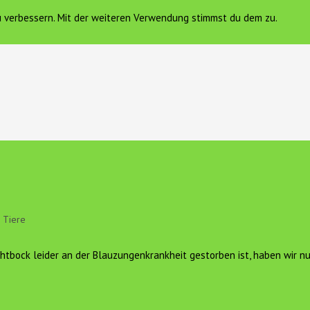
zu verbessern. Mit der weiteren Verwendung stimmst du dem zu.
FERIENWOHNUNG
VEREIN HOF SONNENGOLD E.V.
K
Tiere
chtbock leider an der Blauzungenkrankheit gestorben ist, haben wir n