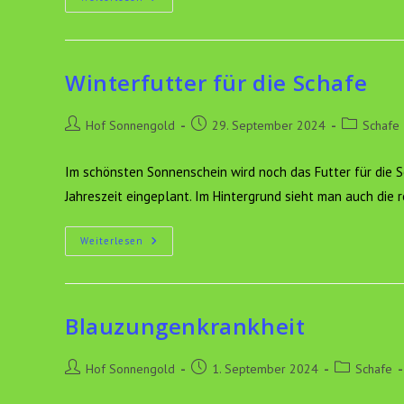
Bock
Eingezogen
Winterfutter für die Schafe
Beitrags-
Beitrag
Beitrags-
Hof Sonnengold
29. September 2024
Schafe
Autor:
veröffentlicht:
Kategorie:
Im schönsten Sonnenschein wird noch das Futter für die S
Jahreszeit eingeplant. Im Hintergrund sieht man auch die 
Winterfutter
Weiterlesen
Für
Die
Schafe
Blauzungenkrankheit
Beitrags-
Beitrag
Beitrags-
Hof Sonnengold
1. September 2024
Schafe
Autor:
veröffentlicht:
Kategorie: