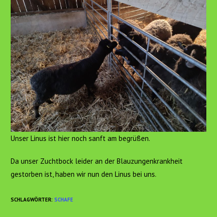
Unser Linus ist hier noch sanft am begrüßen.
Da unser Zuchtbock leider an der Blauzungenkrankheit
gestorben ist, haben wir nun den Linus bei uns.
SCHLAGWÖRTER
:
SCHAFE