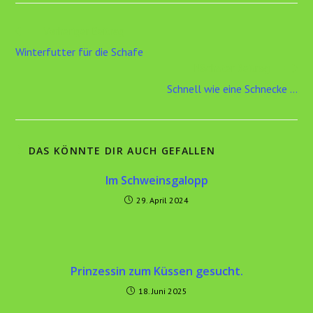
Weitere
Vorheriger Beitrag
Artikel
Winterfutter für die Schafe
ansehen
Nächster Beitrag
Schnell wie eine Schnecke …
DAS KÖNNTE DIR AUCH GEFALLEN
Im Schweinsgalopp
29. April 2024
Prinzessin zum Küssen gesucht.
18. Juni 2025