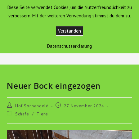
Zum
Diese Seite verwendet Cookies, um die Nutzerfreundlichkeit zu
Hof Sonnengold
MENÜ
Inhalt
verbessern. Mit der weiteren Verwendung stimmst du dem zu.
springen
Verstanden
Blog
Datenschutzerklärung
>
Tiere
>
Neuer Bock eingezogen
Neuer Bock eingezogen
Beitrags-
Beitrag
Hof Sonnengold
27. November 2024
Autor:
veröffentlicht:
Beitrags-
Schafe
/
Tiere
Kategorie: