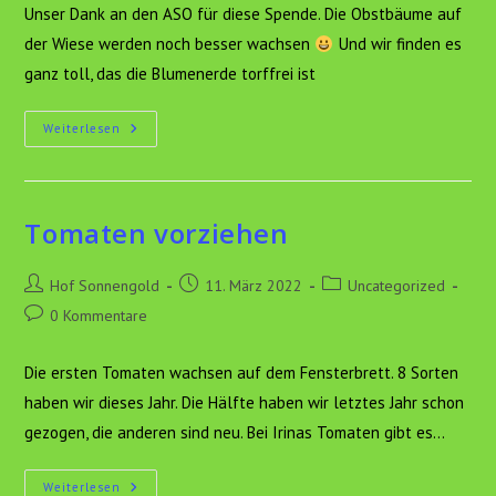
Unser Dank an den ASO für diese Spende. Die Obstbäume auf
der Wiese werden noch besser wachsen
Und wir finden es
ganz toll, das die Blumenerde torffrei ist
Spende
Weiterlesen
Von
Abfall
–
Service
Osterholz
Tomaten vorziehen
Beitrags-
Beitrag
Beitrags-
Hof Sonnengold
11. März 2022
Uncategorized
Autor:
veröffentlicht:
Kategorie:
Beitrags-
0 Kommentare
Kommentare:
Die ersten Tomaten wachsen auf dem Fensterbrett. 8 Sorten
haben wir dieses Jahr. Die Hälfte haben wir letztes Jahr schon
gezogen, die anderen sind neu. Bei Irinas Tomaten gibt es…
Tomaten
Weiterlesen