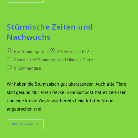
Vorziehen
Stürmische Zeiten und
Nachwuchs
Beitrags-
Beitrag
Hof Sonnengold
20. Februar 2022
Autor:
veröffentlicht:
Beitrags-
Gänse
/
Hof Sonnengold
/
Hühner
/
Tiere
Kategorie:
Beitrags-
0 Kommentare
Kommentare:
Wir haben die Sturmsaison gut überstanden. Auch alle Tiere
sind gesund. Nur einen Deckel vom Kompost hat es zerrissen.
Und eine kleine Weide war bereits beim letzten Sturm
angebrochen und…
Stürmische
Weiterlesen
Zeiten
Und
Nachwuchs