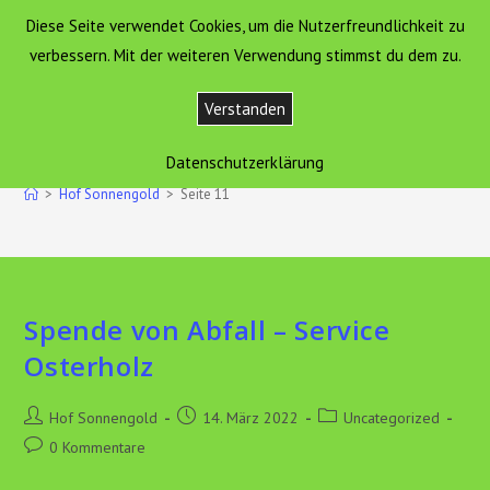
Zum
Diese Seite verwendet Cookies, um die Nutzerfreundlichkeit zu
Hof Sonnengold
MENÜ
Inhalt
verbessern. Mit der weiteren Verwendung stimmst du dem zu.
springen
Verstanden
Autor:
Hof Sonnengold
Datenschutzerklärung
Dieser Autor hat geschrieben 44 Artikel
>
Hof Sonnengold
>
Seite 11
Spende von Abfall – Service
Osterholz
Beitrags-
Beitrag
Beitrags-
Hof Sonnengold
14. März 2022
Uncategorized
Autor:
veröffentlicht:
Kategorie:
Beitrags-
0 Kommentare
Kommentare: