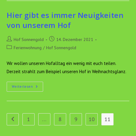
Hier gibt es immer Neuigkeiten
von unserem Hof
Beitrags-
Beitrag
Hof Sonnengold
14. Dezember 2021
Autor:
veröffentlicht:
Beitrags-
Ferienwohnung
/
Hof Sonnengold
Kategorie:
Wir wollen unseren Hofalltag ein wenig mit euch teilen.
Derzeit strahlt zum Beispiel unseren Hof in Weihnachtsglanz.
Hier
Weiterlesen
Gibt
Es
Immer
Neuigkeiten
Von
Unserem
Hof
1
…
8
9
10
11
Zur vorherigen Seite