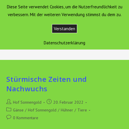
Zum
Diese Seite verwendet Cookies, um die Nutzerfreundlichkeit zu
Hof Sonnengold
MENÜ
Inhalt
verbessern. Mit der weiteren Verwendung stimmst du dem zu.
springen
Verstanden
Hühner
Datenschutzerklärung
>
Aktuelles
>
Tiere
>
Hühner
Stürmische Zeiten und
Nachwuchs
Beitrags-
Beitrag
Hof Sonnengold
20. Februar 2022
Autor:
veröffentlicht:
Beitrags-
Gänse
/
Hof Sonnengold
/
Hühner
/
Tiere
Kategorie:
Beitrags-
0 Kommentare
Kommentare: