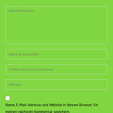
Kommentar
Gib
deinen
Namen
Gib
oder
deine
Benutzernamen
E-
Gib
zum
Mail-
deine
Kommentieren
Adresse
Website-
ein
zum
URL
Name, E-Mail-Adresse und Website in diesem Browser für
Kommentieren
ein
ein
meinen nächsten Kommentar speichern.