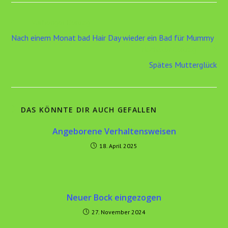
Weitere
Vorheriger Beitrag
Artikel
Nach einem Monat bad Hair Day wieder ein Bad für Mummy
ansehen
Nächster Beitrag
Spätes Mutterglück
DAS KÖNNTE DIR AUCH GEFALLEN
Angeborene Verhaltensweisen
18. April 2025
Neuer Bock eingezogen
27. November 2024