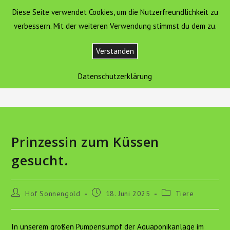
Zum
Diese Seite verwendet Cookies, um die Nutzerfreundlichkeit zu
Hof Sonnengold
MENÜ
Inhalt
verbessern. Mit der weiteren Verwendung stimmst du dem zu.
springen
Verstanden
Blog
Datenschutzerklärung
>
Tiere
>
Prinzessin zum Küssen gesucht.
Prinzessin zum Küssen
gesucht.
Beitrags-
Beitrag
Beitrags-
Hof Sonnengold
18. Juni 2025
Tiere
Autor:
veröffentlicht:
Kategorie:
In unserem großen Pumpensumpf der Aquaponikanlage im