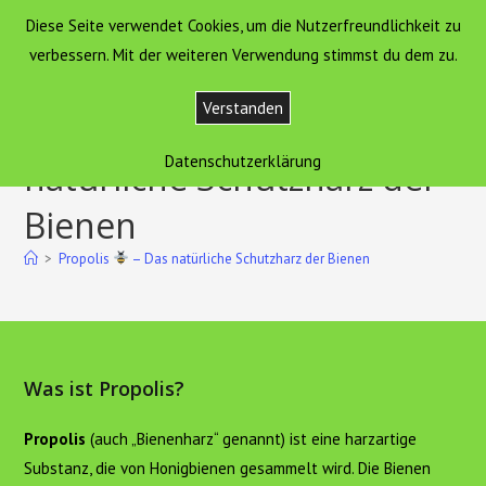
Zum
Diese Seite verwendet Cookies, um die Nutzerfreundlichkeit zu
Hof Sonnengold
MENÜ
Inhalt
verbessern. Mit der weiteren Verwendung stimmst du dem zu.
springen
Verstanden
Propolis
– Das
Datenschutzerklärung
natürliche Schutzharz der
Bienen
>
Propolis
– Das natürliche Schutzharz der Bienen
Was ist Propolis?
Propolis
(auch „Bienenharz“ genannt) ist eine harzartige
Substanz, die von Honigbienen gesammelt wird. Die Bienen