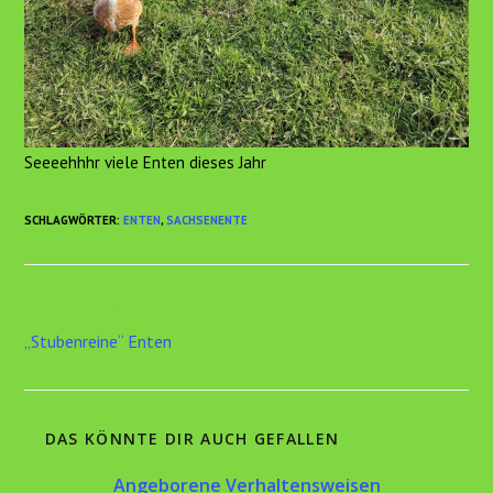
Seeeehhhr viele Enten dieses Jahr
SCHLAGWÖRTER
:
ENTEN
,
SACHSENENTE
Weitere
Vorheriger Beitrag
Artikel
„Stubenreine“ Enten
ansehen
DAS KÖNNTE DIR AUCH GEFALLEN
Angeborene Verhaltensweisen