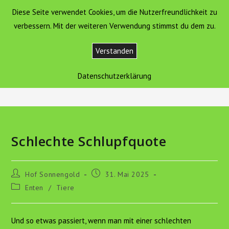
Zum
Diese Seite verwendet Cookies, um die Nutzerfreundlichkeit zu
Hof Sonnengold
MENÜ
Inhalt
verbessern. Mit der weiteren Verwendung stimmst du dem zu.
springen
Verstanden
Blog
Datenschutzerklärung
>
Tiere
>
Schlechte Schlupfquote
Schlechte Schlupfquote
Beitrags-
Beitrag
Hof Sonnengold
31. Mai 2025
Autor:
veröffentlicht:
Beitrags-
Enten
/
Tiere
Kategorie:
Und so etwas passiert, wenn man mit einer schlechten