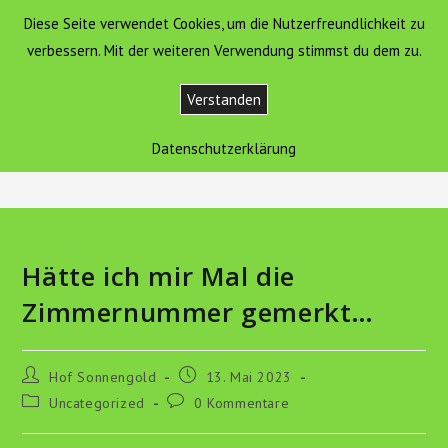
Zum
Diese Seite verwendet Cookies, um die Nutzerfreundlichkeit zu
Hof Sonnengold
MENÜ
Inhalt
verbessern. Mit der weiteren Verwendung stimmst du dem zu.
springen
Verstanden
Blog
Datenschutzerklärung
>
Uncategorized
>
Hätte ich mir Mal die Zimmernummer gemerkt…
Hätte ich mir Mal die
Zimmernummer gemerkt…
Beitrags-
Beitrag
Hof Sonnengold
13. Mai 2023
Autor:
veröffentlicht:
Beitrags-
Beitrags-
Uncategorized
0 Kommentare
Kategorie:
Kommentare: