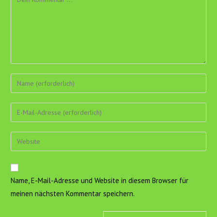
Gib
deinen
Namen
Gib
oder
deine
Benutzernamen
E-
Gib
zum
Mail-
deine
Kommentieren
Adresse
Website-
ein
zum
URL
Name, E-Mail-Adresse und Website in diesem Browser für
Kommentieren
ein
ein
meinen nächsten Kommentar speichern.
(optional)