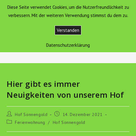
Zum
Diese Seite verwendet Cookies, um die Nutzerfreundlichkeit zu
Hof Sonnengold
MENÜ
Inhalt
verbessern. Mit der weiteren Verwendung stimmst du dem zu.
springen
Verstanden
Blog
Datenschutzerklärung
>
Hof Sonnengold
>
Hier gibt es immer Neuigkeiten von unserem Hof
Hier gibt es immer
Neuigkeiten von unserem Hof
Beitrags-
Beitrag
Hof Sonnengold
14. Dezember 2021
Autor:
veröffentlicht:
Beitrags-
Ferienwohnung
/
Hof Sonnengold
Kategorie: