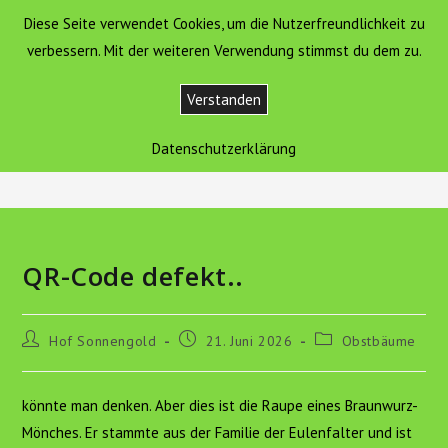
Zum
Diese Seite verwendet Cookies, um die Nutzerfreundlichkeit zu
Hof Sonnengold
MENÜ
Inhalt
verbessern. Mit der weiteren Verwendung stimmst du dem zu.
springen
Verstanden
Blog
Datenschutzerklärung
>
Obstbäume
>
QR-Code defekt..
QR-Code defekt..
Beitrags-
Beitrag
Beitrags-
Hof Sonnengold
21. Juni 2026
Obstbäume
Autor:
veröffentlicht:
Kategorie:
könnte man denken. Aber dies ist die Raupe eines Braunwurz-
Mönches. Er stammte aus der Familie der Eulenfalter und ist