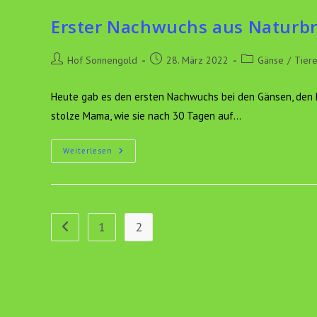
Erster Nachwuchs aus Naturbr
Beitrags-
Beitrag
Beitrags-
Hof Sonnengold
28. März 2022
Gänse
/
Tier
Autor:
veröffentlicht:
Kategorie:
Heute gab es den ersten Nachwuchs bei den Gänsen, den M
stolze Mama, wie sie nach 30 Tagen auf…
Erster
Weiterlesen
Nachwuchs
Aus
Naturbrut
Geschlüpft
1
2
Zur vorherigen Seite