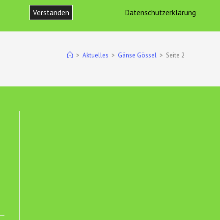
Verstanden
Datenschutzerklärung
ONTAKT
IMPRESSUM UND DATENSCHUTZ
WEBSITE-
SUCHE
>
Aktuelles
>
Gänse Gössel
>
Seite 2
UMSCHALTEN