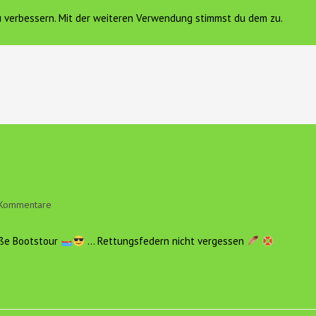
zu verbessern. Mit der weiteren Verwendung stimmst du dem zu.
FERIENWOHNUNG
VEREIN HOF SONNENGOLD E.V.
K
gs-
Kommentare
ntare:
oße Bootstour
… Rettungsfedern nicht vergessen