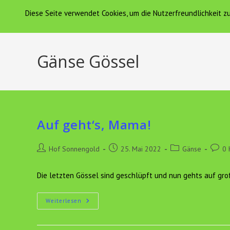
Zum
Diese Seite verwendet Cookies, um die Nutzerfreundlichkeit 
Hof Sonnengold
HOF SONNENGOLD
Inhalt
springen
Gänse Gössel
Auf geht‘s, Mama!
Beitrags-
Beitrag
Beitrags-
Beitra
Hof Sonnengold
25. Mai 2022
Gänse
0 
Autor:
veröffentlicht:
Kategorie:
Komme
Die letzten Gössel sind geschlüpft und nun gehts auf gr
Auf
Weiterlesen
Geht‘s,
Mama!