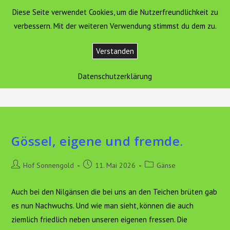
Zum
Diese Seite verwendet Cookies, um die Nutzerfreundlichkeit zu
Hof Sonnengold
MENÜ
Inhalt
verbessern. Mit der weiteren Verwendung stimmst du dem zu.
springen
Verstanden
Gänse
Datenschutzerklärung
>
Aktuelles
>
Tiere
>
Gänse
Gössel, eigene und fremde.
Beitrags-
Beitrag
Beitrags-
Hof Sonnengold
11. Mai 2026
Gänse
Autor:
veröffentlicht:
Kategorie:
Auch bei den Nilgänsen die bei uns an den Teichen brüten gab
es nun Nachwuchs. Und wie man sieht, können die auch
ziemlich friedlich neben unseren eigenen fressen. Die