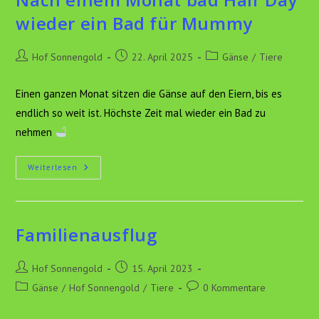
wieder ein Bad für Mummy
Beitrags-
Beitrag
Beitrags-
Hof Sonnengold
22. April 2025
Gänse
/
Tiere
Autor:
veröffentlicht:
Kategorie:
Einen ganzen Monat sitzen die Gänse auf den Eiern, bis es
endlich so weit ist. Höchste Zeit mal wieder ein Bad zu
nehmen
Nach
Weiterlesen
Einem
Monat
Bad
Hair
Day
Wieder
Familienausflug
Ein
Bad
Für
Beitrags-
Beitrag
Mummy
Hof Sonnengold
15. April 2023
Autor:
veröffentlicht:
Beitrags-
Beitrags-
Gänse
/
Hof Sonnengold
/
Tiere
0 Kommentare
Kategorie:
Kommentare: