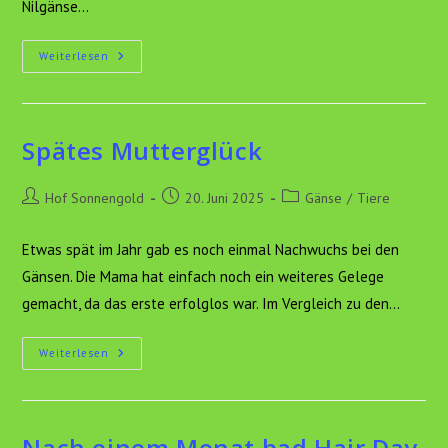
Nilgänse…
Gössel,
Weiterlesen
Eigene
Und
Fremde.
Spätes Mutterglück
Beitrags-
Beitrag
Beitrags-
Hof Sonnengold
20. Juni 2025
Gänse
/
Tiere
Autor:
veröffentlicht:
Kategorie:
Etwas spät im Jahr gab es noch einmal Nachwuchs bei den
Gänsen. Die Mama hat einfach noch ein weiteres Gelege
gemacht, da das erste erfolglos war. Im Vergleich zu den…
Spätes
Weiterlesen
Mutterglück
Nach einem Monat bad Hair Day