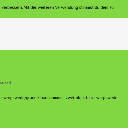
zu verbessern. Mit der weiteren Verwendung stimmst du dem zu.
FERIENWOHNUNG
VEREIN HOF SONNENGOLD E.V.
K
orized
inde-worpswede/gruene-hausnummer-zwei-objekte-in-worpswede-