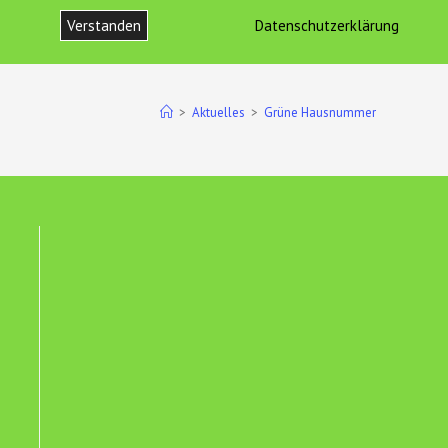
Verstanden
Datenschutzerklärung
ONTAKT
IMPRESSUM UND DATENSCHUTZ
WEBSITE-
SUCHE
>
Aktuelles
>
Grüne Hausnummer
UMSCHALTEN