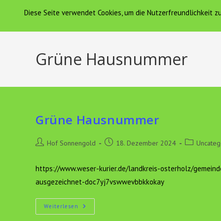
Zum
Diese Seite verwendet Cookies, um die Nutzerfreundlichkeit 
Hof Sonnengold
HOF SONNENGOLD
Inhalt
springen
Grüne Hausnummer
Grüne Hausnummer
Beitrags-
Beitrag
Beitrags-
Hof Sonnengold
18. Dezember 2024
Uncateg
Autor:
veröffentlicht:
Kategorie:
https://www.weser-kurier.de/landkreis-osterholz/geme
ausgezeichnet-doc7yj7vswwevbbkkokay
Grüne
Weiterlesen
Hausnummer