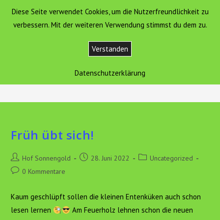
Zum
Diese Seite verwendet Cookies, um die Nutzerfreundlichkeit zu
Hof Sonnengold
MENÜ
Inhalt
verbessern. Mit der weiteren Verwendung stimmst du dem zu.
springen
Verstanden
Lehrpfad
Datenschutzerklärung
>
Aktuelles
>
Lehrpfad
Früh übt sich!
Beitrags-
Beitrag
Beitrags-
Hof Sonnengold
28. Juni 2022
Uncategorized
Autor:
veröffentlicht:
Kategorie:
Beitrags-
0 Kommentare
Kommentare:
Kaum geschlüpft sollen die kleinen Entenküken auch schon
lesen lernen
Am Feuerholz lehnen schon die neuen