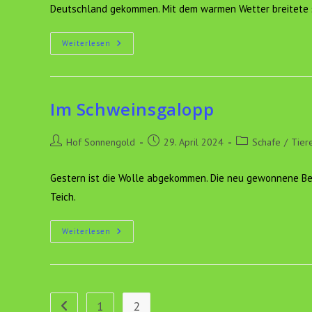
Deutschland gekommen. Mit dem warmen Wetter breitete 
Blauzungenkrankheit
Weiterlesen
Im Schweinsgalopp
Beitrags-
Beitrag
Beitrags-
Hof Sonnengold
29. April 2024
Schafe
/
Tier
Autor:
veröffentlicht:
Kategorie:
Gestern ist die Wolle abgekommen. Die neu gewonnene Bew
Teich.
Im
Weiterlesen
Schweinsgalopp
1
2
Zur vorherigen Seite