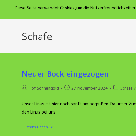
Zum
Diese Seite verwendet Cookies, um die Nutzerfreundlichkeit 
Hof Sonnengold
HOF SONNENGOLD
Inhalt
springen
Schafe
Neuer Bock eingezogen
Beitrags-
Beitrag
Beitrags-
Hof Sonnengold
27. November 2024
Schafe
/
Autor:
veröffentlicht:
Kategorie:
Unser Linus ist hier noch sanft am begrüßen. Da unser Zu
den Linus bei uns.
Neuer
Weiterlesen
Bock
Eingezogen