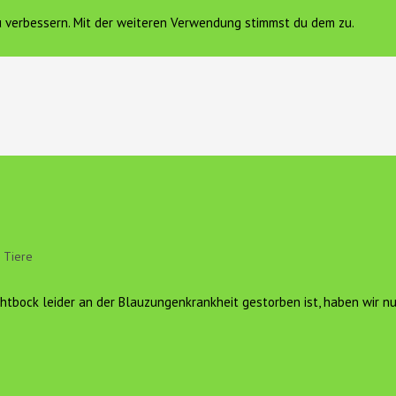
zu verbessern. Mit der weiteren Verwendung stimmst du dem zu.
FERIENWOHNUNG
VEREIN HOF SONNENGOLD E.V.
K
Tiere
chtbock leider an der Blauzungenkrankheit gestorben ist, haben wir n