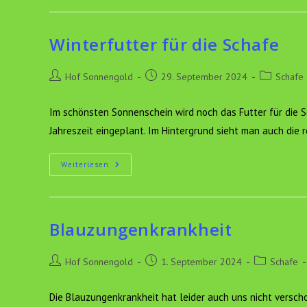
Winterfutter für die Schafe
Beitrags-
Beitrag
Beitrags-
Hof Sonnengold
29. September 2024
Schafe
Autor:
veröffentlicht:
Kategorie:
Im schönsten Sonnenschein wird noch das Futter für die S
Jahreszeit eingeplant. Im Hintergrund sieht man auch die 
Winterfutter
Weiterlesen
Für
Die
Schafe
Blauzungenkrankheit
Beitrags-
Beitrag
Beitrags-
Hof Sonnengold
1. September 2024
Schafe
Autor:
veröffentlicht:
Kategorie:
Die Blauzungenkrankheit hat leider auch uns nicht verscho