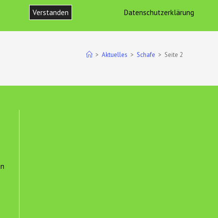
Verstanden
Datenschutzerklärung
ONTAKT
IMPRESSUM UND DATENSCHUTZ
WEBSITE-
SUCHE
>
Aktuelles
>
Schafe
>
Seite 2
UMSCHALTEN
un