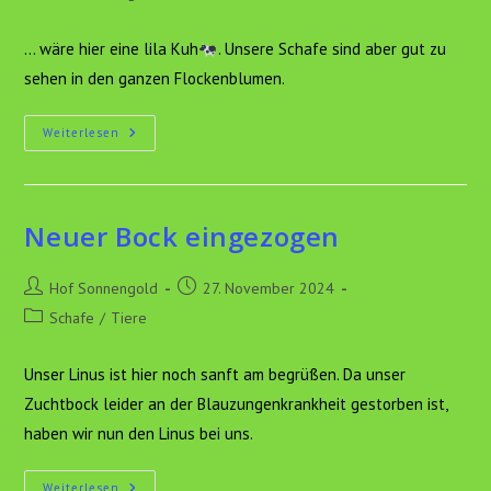
Autor:
veröffentlicht:
Kategorie:
... wäre hier eine lila Kuh
. Unsere Schafe sind aber gut zu
sehen in den ganzen Flockenblumen.
Perfekt
Weiterlesen
Getarnt…
Neuer Bock eingezogen
Beitrags-
Beitrag
Hof Sonnengold
27. November 2024
Autor:
veröffentlicht:
Beitrags-
Schafe
/
Tiere
Kategorie:
Unser Linus ist hier noch sanft am begrüßen. Da unser
Zuchtbock leider an der Blauzungenkrankheit gestorben ist,
haben wir nun den Linus bei uns.
Neuer
Weiterlesen