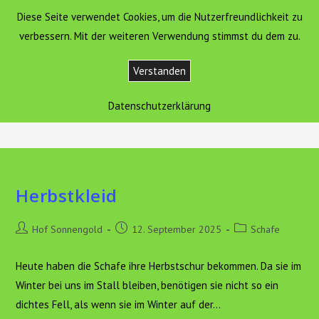
Zum
Diese Seite verwendet Cookies, um die Nutzerfreundlichkeit zu
Hof Sonnengold
MENÜ
Inhalt
verbessern. Mit der weiteren Verwendung stimmst du dem zu.
springen
Verstanden
Schafe
Datenschutzerklärung
>
Aktuelles
>
Tiere
>
Schafe
Herbstkleid
Beitrags-
Beitrag
Beitrags-
Hof Sonnengold
12. September 2025
Schafe
Autor:
veröffentlicht:
Kategorie:
Heute haben die Schafe ihre Herbstschur bekommen. Da sie im
Winter bei uns im Stall bleiben, benötigen sie nicht so ein
dichtes Fell, als wenn sie im Winter auf der…