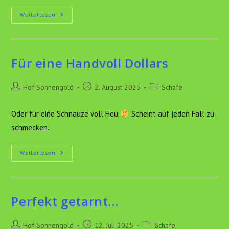
Herbstkleid
Weiterlesen
Für eine Handvoll Dollars
Beitrags-
Beitrag
Beitrags-
Hof Sonnengold
2. August 2025
Schafe
Autor:
veröffentlicht:
Kategorie:
Oder für eine Schnauze voll Heu
Scheint auf jeden Fall zu
schmecken.
Für
Weiterlesen
Eine
Handvoll
Dollars
Perfekt getarnt…
Beitrags-
Beitrag
Beitrags-
Hof Sonnengold
12. Juli 2025
Schafe