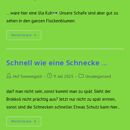
Autor:
veröffentlicht:
Kategorie:
... wäre hier eine lila Kuh
. Unsere Schafe sind aber gut zu
sehen in den ganzen Flockenblumen.
Perfekt
Weiterlesen
Getarnt…
Schnell wie eine Schnecke …
Beitrags-
Beitrag
Beitrags-
Hof Sonnengold
9. Juli 2025
Uncategorized
Autor:
veröffentlicht:
Kategorie:
darf man nicht sein, sonst kommt man zu spät. Sieht der
Brokkoli nicht prächtig aus? Jetzt nur nicht zu spät ernten,
sonst sind die Schnecken schneller. Etwas Schutz kann hier…
Schnell
Weiterlesen
Wie
Eine