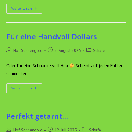
Herbstkleid
Weiterlesen
Für eine Handvoll Dollars
Beitrags-
Beitrag
Beitrags-
Hof Sonnengold
2. August 2025
Schafe
Autor:
veröffentlicht:
Kategorie:
Oder für eine Schnauze voll Heu
Scheint auf jeden Fall zu
schmecken.
Für
Weiterlesen
Eine
Handvoll
Dollars
Perfekt getarnt…
Beitrags-
Beitrag
Beitrags-
Hof Sonnengold
12. Juli 2025
Schafe