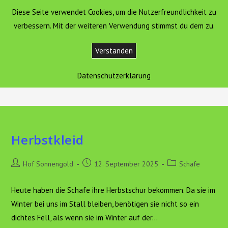
Zum
Diese Seite verwendet Cookies, um die Nutzerfreundlichkeit zu
Hof Sonnengold
MENÜ
Inhalt
verbessern. Mit der weiteren Verwendung stimmst du dem zu.
springen
Verstanden
Aktuelles
Datenschutzerklärung
>
Aktuelles
>
Seite 2
Herbstkleid
Beitrags-
Beitrag
Beitrags-
Hof Sonnengold
12. September 2025
Schafe
Autor:
veröffentlicht:
Kategorie:
Heute haben die Schafe ihre Herbstschur bekommen. Da sie im
Winter bei uns im Stall bleiben, benötigen sie nicht so ein
dichtes Fell, als wenn sie im Winter auf der…