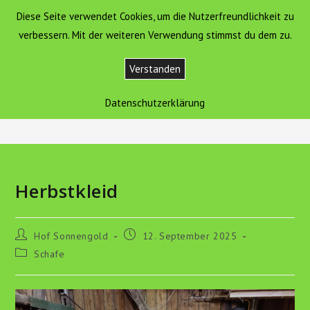
Zum
Diese Seite verwendet Cookies, um die Nutzerfreundlichkeit zu
Hof Sonnengold
MENÜ
Inhalt
verbessern. Mit der weiteren Verwendung stimmst du dem zu.
springen
Verstanden
Blog
Datenschutzerklärung
>
Tiere
>
Schafe
>
Herbstkleid
Herbstkleid
Beitrags-
Beitrag
Hof Sonnengold
12. September 2025
Autor:
veröffentlicht:
Beitrags-
Schafe
Kategorie: