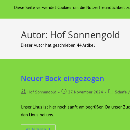
Zum
Diese Seite verwendet Cookies, um die Nutzerfreundlichkeit 
Hof Sonnengold
HOF SONNENGOLD
Inhalt
springen
Autor:
Hof Sonnengold
Dieser Autor hat geschrieben 44 Artikel
Neuer Bock eingezogen
Beitrags-
Beitrag
Beitrags-
Hof Sonnengold
27. November 2024
Schafe
/
Autor:
veröffentlicht:
Kategorie:
Unser Linus ist hier noch sanft am begrüßen. Da unser Zu
den Linus bei uns.
Neuer
Weiterlesen