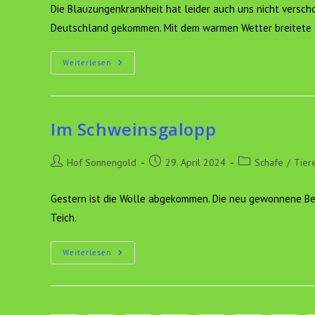
Die Blauzungenkrankheit hat leider auch uns nicht verscho
Deutschland gekommen. Mit dem warmen Wetter breitete 
Blauzungenkrankheit
Weiterlesen
Im Schweinsgalopp
Beitrags-
Beitrag
Beitrags-
Hof Sonnengold
29. April 2024
Schafe
/
Tier
Autor:
veröffentlicht:
Kategorie:
Gestern ist die Wolle abgekommen. Die neu gewonnene Bew
Teich.
Im
Weiterlesen
Schweinsgalopp