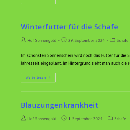
Bock
Eingezogen
Winterfutter für die Schafe
Beitrags-
Beitrag
Beitrags-
Hof Sonnengold
29. September 2024
Schafe
Autor:
veröffentlicht:
Kategorie:
Im schönsten Sonnenschein wird noch das Futter für die S
Jahreszeit eingeplant. Im Hintergrund sieht man auch die 
Winterfutter
Weiterlesen
Für
Die
Schafe
Blauzungenkrankheit
Beitrags-
Beitrag
Beitrags-
Hof Sonnengold
1. September 2024
Schafe
Autor:
veröffentlicht:
Kategorie: