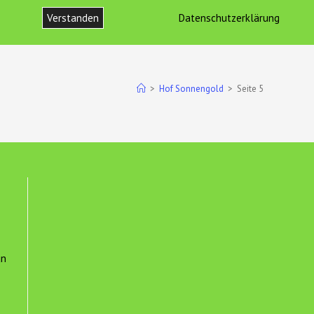
Verstanden
Datenschutzerklärung
ONTAKT
IMPRESSUM UND DATENSCHUTZ
WEBSITE-
SUCHE
>
Hof Sonnengold
>
Seite 5
UMSCHALTEN
un