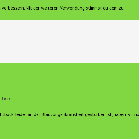
zu verbessern. Mit der weiteren Verwendung stimmst du dem zu.
FERIENWOHNUNG
VEREIN HOF SONNENGOLD E.V.
K
Tiere
chtbock leider an der Blauzungenkrankheit gestorben ist, haben wir n