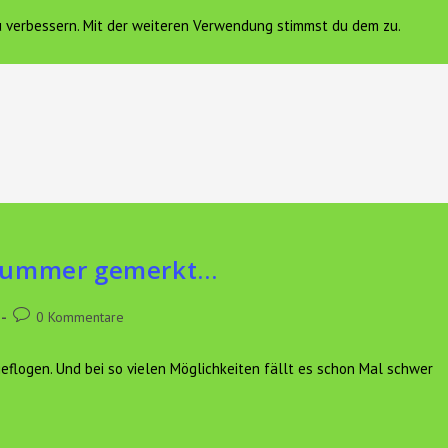
zu verbessern. Mit der weiteren Verwendung stimmst du dem zu.
FERIENWOHNUNG
VEREIN HOF SONNENGOLD E.V.
K
rnummer gemerkt…
Beitrags-
0 Kommentare
Kommentare:
flogen. Und bei so vielen Möglichkeiten fällt es schon Mal schwer