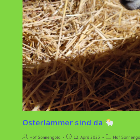
Osterlämmer sind da
Beitrags-
Beitrag
Beitrags-
Hof Sonnengold
12. April 2023
Hof Sonnengo