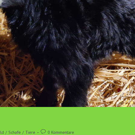
Beitrags-
ld
/
Schafe
/
Tiere
0 Kommentare