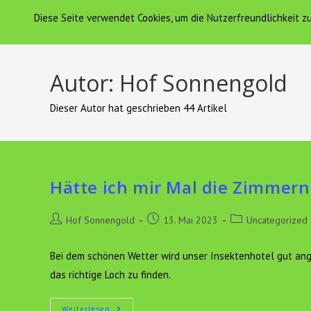
Zum
Diese Seite verwendet Cookies, um die Nutzerfreundlichkeit 
Hof Sonnengold
HOF SONNENGOLD
Inhalt
springen
Autor:
Hof Sonnengold
Dieser Autor hat geschrieben 44 Artikel
Hätte ich mir Mal die Zimme
Beitrags-
Beitrag
Beitrags-
Hof Sonnengold
13. Mai 2023
Uncategorized
Autor:
veröffentlicht:
Kategorie:
Bei dem schönen Wetter wird unser Insektenhotel gut ange
das richtige Loch zu finden.
Hätte
Weiterlesen