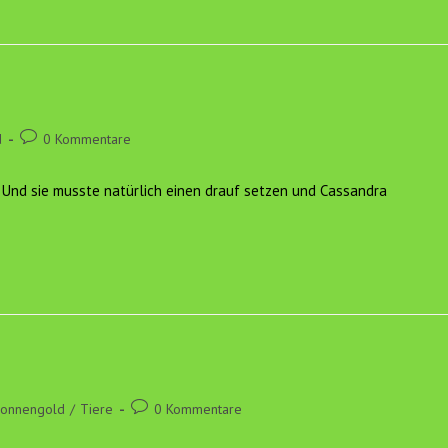
Beitrags-
d
0 Kommentare
Kommentare:
nd sie musste natürlich einen drauf setzen und Cassandra
Beitrags-
Sonnengold
/
Tiere
0 Kommentare
Kommentare: