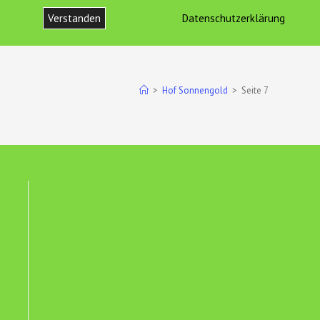
Verstanden
Datenschutzerklärung
ONTAKT
IMPRESSUM UND DATENSCHUTZ
WEBSITE-
SUCHE
>
Hof Sonnengold
>
Seite 7
UMSCHALTEN