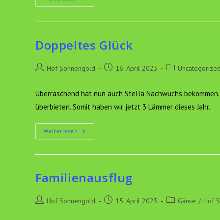
Ich
Mir
Mal
Die
Zimmernummer
Gemerkt…
Doppeltes Glück
Beitrags-
Beitrag
Beitrags-
Hof Sonnengold
16. April 2023
Uncategorize
Autor:
veröffentlicht:
Kategorie:
Überraschend hat nun auch Stella Nachwuchs bekommen. U
überbieten. Somit haben wir jetzt 3 Lämmer dieses Jahr.
Doppeltes
Weiterlesen
Glück
Familienausflug
Beitrags-
Beitrag
Beitrags-
Hof Sonnengold
15. April 2023
Gänse
/
Hof 
Autor:
veröffentlicht:
Kategorie: