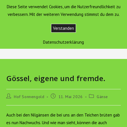
Zum
Diese Seite verwendet Cookies, um die Nutzerfreundlichkeit zu
Hof Sonnengold
MENÜ
Inhalt
verbessern. Mit der weiteren Verwendung stimmst du dem zu.
springen
Verstanden
Blog
Datenschutzerklärung
>
Tiere
>
Gänse
>
Gössel, eigene und fremde.
Gössel, eigene und fremde.
Beitrags-
Beitrag
Beitrags-
Hof Sonnengold
11. Mai 2026
Gänse
Autor:
veröffentlicht:
Kategorie:
Auch bei den Nilgänsen die bei uns an den Teichen brüten gab
es nun Nachwuchs. Und wie man sieht, können die auch